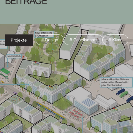
BEITRÄGE
# Design
# Gesellschaft
# Klima
Projekte