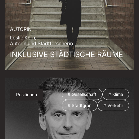
AUTORIN
Leslie Kern,
Autorin und Stadtforscherin
INKLUSIVE STÄDTISCHE RÄUME
# Gesellschaft
# Klima
Positionen
# Stadtgrün
# Verkehr