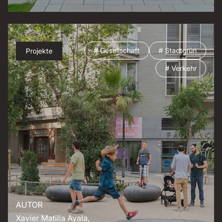
# Gesellschaft
# Stadtgrün
Projekte
# Verkehr
AUTOR
Xavier Matilla Ayala,