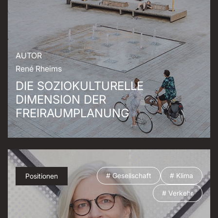
AUTOR
René Rheims
DIE SOZIOKULTURELLE
DIMENSION DER
FREIRAUMPLANUNG
# Gesellschaft
# Klima
Positionen
# Verkehr