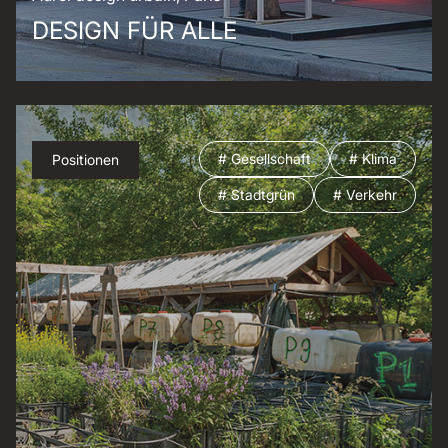
DESIGN FÜR ALLE
# Gesellschaft
# Klima
Positionen
# Stadtgrün
# Verkehr