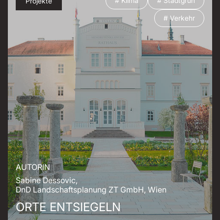
# Klima
# Stadtgrün
Projekte
# Verkehr
AUTORIN
Sabine Dessovic,
DnD Landschaftsplanung ZT GmbH, Wien
ORTE ENTSIEGELN