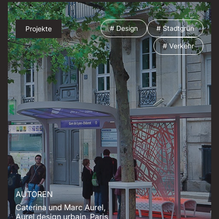
# Design
# Stadtgrün
Projekte
# Verkehr
AUTOREN
Caterina und Marc Aurel,
Aurel design urbain, Paris