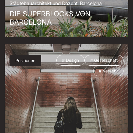
Städtebauarchitekt und Dozent, Barcelona
DIE SUPERBLOCKS VON
BARCELONA
# Design
# Gesellschaft
Positionen
# Verkehr