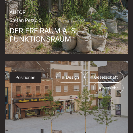
AUTOR
Stefan Petzold
DER FREIRAUM ALS
FUNKTIONSRAUM
# Design
# Gesellschaft
Positionen
# Verkehr