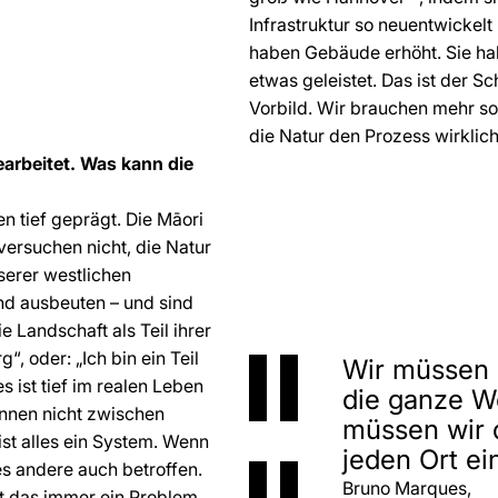
Infrastruktur so neuentwickel
haben Gebäude erhöht. Sie hab
etwas geleistet. Das ist der S
Vorbild. Wir brauchen mehr so
die Natur den Prozess wirklic
earbeitet. Was kann die
n tief geprägt. Die Māori
 versuchen nicht, die Natur
nserer westlichen
nd ausbeuten – und sind
e Landschaft als Teil ihrer
“, oder: „Ich bin ein Teil
Wir müssen 
s ist tief im realen Leben
die ganze We
rennen nicht zwischen
müssen wir d
ist alles ein System. Wenn
jeden Ort ei
es andere auch betroffen.
Bruno Marques,
t das immer ein Problem.