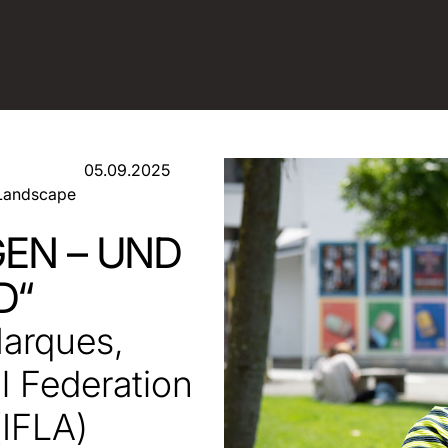
05.09.2025
f Landscape
GEN – UND
D“
Marques,
al Federation
(IFLA)