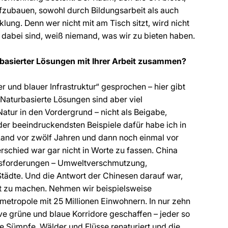
aufzubauen, sowohl durch Bildungsarbeit als auch
lung. Denn wer nicht mit am Tisch sitzt, wird nicht
t dabei sind, weiß niemand, was wir zu bieten haben.
basierter Lösungen mit Ihrer Arbeit zusammen?
r und blauer Infrastruktur“ gesprochen – hier gibt
 Naturbasierte Lösungen sind aber viel
 Natur in den Vordergrund – nicht als Beigabe,
der beeindruckendsten Beispiele dafür habe ich in
Land vor zwölf Jahren und dann noch einmal vor
rschied war gar nicht in Worte zu fassen. China
ausforderungen – Umweltverschmutzung,
tädte. Und die Antwort der Chinesen darauf war,
tät zu machen. Nehmen wir beispielsweise
etropole mit 25 Millionen Einwohnern. In nur zehn
e grüne und blaue Korridore geschaffen – jeder so
e Sümpfe, Wälder und Flüsse renaturiert und die