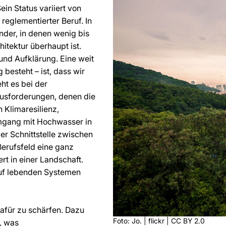
ein Status variiert von
reglementierter Beruf. In
nder, in denen wenig bis
itektur überhaupt ist.
und Aufklärung. Eine weit
 besteht – ist, dass wir
ht es bei der
ausforderungen, denen die
 Klimaresilienz,
Umgang mit Hochwasser in
er Schnittstelle zwischen
 Berufsfeld eine ganz
ert in einer Landschaft.
 auf lebenden Systemen
dafür zu schärfen. Dazu
Foto: Jo. | flickr | CC BY 2.0
, was