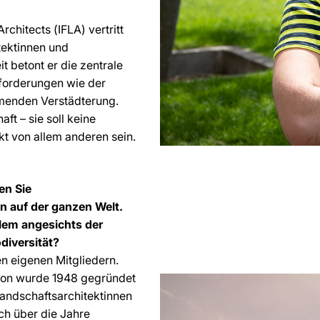
rchitects (IFLA) vertritt
tektinnen und
t betont er die zentrale
forderungen wie der
hmenden Verstädterung.
ft – sie soll keine
t von allem anderen sein.
en Sie
n auf der ganzen Welt.
allem angesichts der
diversität?
en eigenen Mitgliedern.
tion wurde 1948 gegründet
Landschaftsarchitektinnen
ch über die Jahre