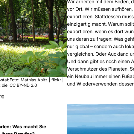
Wir arbeiten mit dem Boden, d
vor Ort. Wir müssen aufhören,
exportieren. Stattdessen müsse
einzigartig macht. Warum sol
exportieren, wenn es dort wun
uns daran zu fragen: Was gehör
nur global – sondern auch lo
vergleichen. Oder Auckland un
Und dann gibt es noch einen A
Verschmutzer des Planeten. Se
ein Neubau immer einen Fußabd
ßstab
Foto: Mathias Apitz | flickr |
und Wiederverwenden dessen 
 die
CC BY-ND 2.0
ung
nden: Was macht Sie