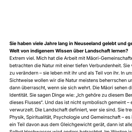
Sie haben viele Jahre lang in Neuseeland gelebt und g
Welt von indigenem Wissen über Landschaft lernen?
Extrem viel. Mich hat die Arbeit mit Māori-Gemeinschafte
betrachten die Natur mit einer tiefen Verbundenheit. Sie
zu verändern – sie leben mit ihr und als Teil von ihr. In u
Sichtweise wollen wir die Natur meistens beherrschen u
dann überrascht, wenn sie sich wehrt. Die Māori sehen di
Identität. Sie sagen Dinge wie: „Ich gehöre zu diesem Berg
dieses Flusses“. Und das ist nicht symbolisch gemeint – e
verwurzelt. Die Landschaft definiert, wer sie sind. Sie t
Physik, Spiritualität, Psychologie und Gemeinschaft – es 
ein Teil davon aus dem Gleichgewicht gerät, dann ist all
Selbst Hochwasser wird anders betrachtet. Im Westen is