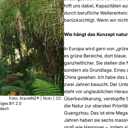
hilft uns dabei, Kapazitäten 
durch berufliche Weiterentwick
berücksichtigt. Wenn wir nich
Wie hängt das Konzept natur
In Europa wird gern von „grüne
es grüne Bereiche, dort blaue.
ganzheitlicher. Sie stellen die
sondern als Grundlage. Eines 
China gesehen. Ich habe das 
zwei Jahren besucht. Der Unte
steht vor unglaublichen Her
Foto: itravelNZ® | flickr | CC
Überbevölkerung, verstopfte S
tiges
BY 2.0
die Natur zur obersten Priori
rdach
Guangzhou. Das ist eine Megam
Jahren haben sie sechs massiv
groß wie Hannover –, indem si