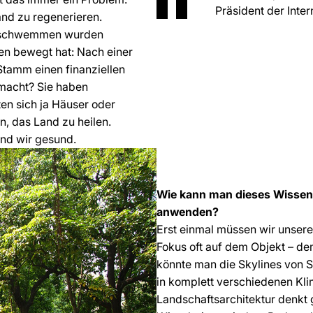
Präsident der Inte
and zu regenerieren.
Nilschwemmen wurden
en bewegt hat: Nach einer
Stamm einen finanziellen
emacht? Sie haben
ten sich ja Häuser oder
n, das Land zu heilen.
ind wir gesund.
Wie kann man dieses Wissen 
anwenden?
Erst einmal müssen wir unseren
Fokus oft auf dem Objekt – d
könnte man die Skylines von S
in komplett verschiedenen Kli
Landschaftsarchitektur denkt 